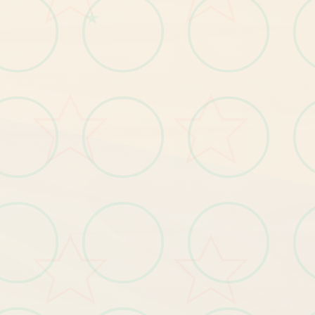
★
绝
对
的
少
女
游
戏
神
作
。
剧
情
面
，
一
周
目
整
体
线
性
的
一
路
打
下
去
好
。
二
目
主
要
影
响
玩
和
强
度
成
部
分
，
还
有
板
线
。
个
女
角
色
都
有
局
，
要
求
应
该
是
不
能
被
且
好
感
度
达
美
是
方
就
，
法
周
老
养
结
每
牛
标