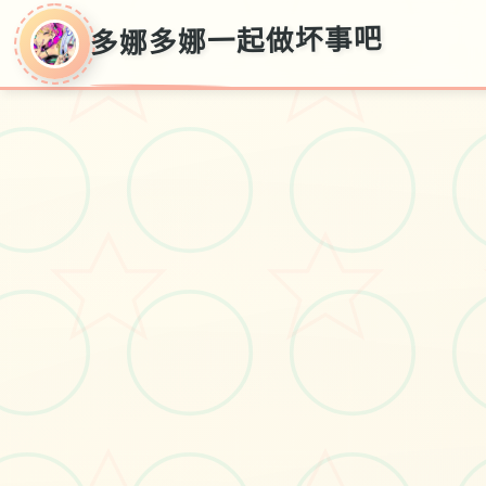
多娜多娜一起做坏事吧