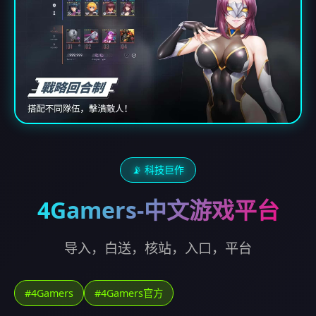
📡 科技巨作
4Gamers-中文游戏平台
导入，白送，核站，入口，平台
#4Gamers
#4Gamers官方