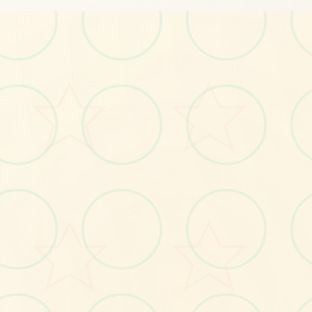
🎧
No.1