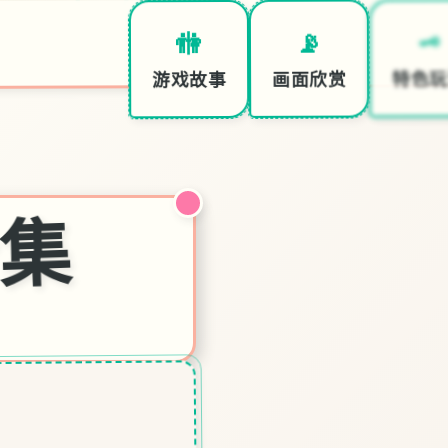
🗝️
📡
🚻
特色玩
画面欣赏
游戏故事
合集