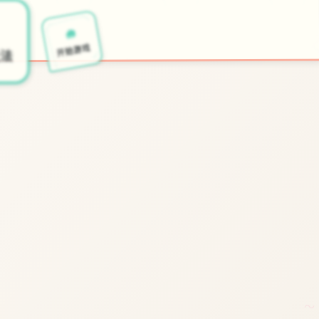
🧰
开始游戏
法
～