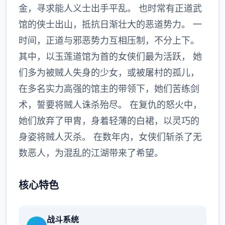
金，寻求能人义士出手平乱。 也时常有正道武
馆的侠士出山，抵抗日渐壮大的恶道势力。 一
时间，正道与邪恶势力互相压制，不分上下。
其中，以玉莲道馆为首的女侠们最为活跃， 她
们多为被贼人失身的少女，或被屠村的孤儿，
在多名实力高强的馆主的带领下，她们苦练剑
术，誓要将贼人诛杀殆尽。 在复仇的怒火中，
她们放弃了甲胄，身着轻薄的白裙，以灵巧的
身姿将贼人灭杀。 在数年内，女侠们斩杀了无
数恶人，为混乱的江湖带来了希望。
核心特色
战斗系统