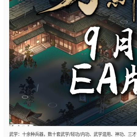
武学：十余种兵器，数十套武学/轻功/内功、武学混用、神功、三