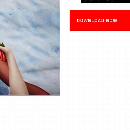
DOWNLOAD NOW