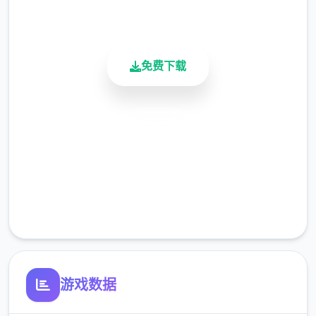
活跃用户
免费下载
怪兽收集型战斗RPG
安全下载
一次性交易大师收集各式各样的
高速安装
「Yarimon」、朝着冠军努力吧！
完全免费
不管是跟野生的Yarimon还是训练家战斗都可
客服支持
获得经验值，之后可以按照自己的喜好将经验
值分配给Yarimon！
游戏数据