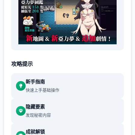
被排挤的主角和最弱Yarimon，这就是我们...
攻略提示
不过这都是之前的事情了。
身为伙伴的Yarimon居然突然学会了威力
新手指南
800000的「作弊冲撞」，
快速上手基础操作
世界不一样了...只要使用这个技能不管事什么
隐藏要素
样的对手都能打倒...(虽然一场战斗中只能使用
发现秘密内容
一次)
当然，光靠这样就想要当上冠军还太天真了，
成就解锁