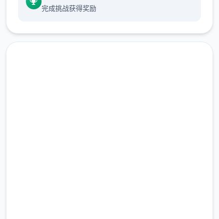
作为训练家就必须不断精进自己的技巧，但就
完成挑战获得奖励
算是这样，对于第一次击败儿时玩伴的我已经
是非常开心的事情了，终于可以把一些输掉的
钱给拿回来...
一次性交易大师s 然后，我也随波逐流地踏上
了冒险之旅(被儿时玩伴用「我要去旅行了，你
也给我去旅行」的压力逼迫)。
安全下载 一次性交易大师
在旅行的途中，我慢慢的接触到这世界的谜
(YARISUTEMESUBUTA)
团...
完整版游戏，免费体验
我的冒险正式开始了!!
2.3M+
朝着Yarimon图鉴完全制霸为目标!!
总下载量
4.9/5
用户评分
900K+