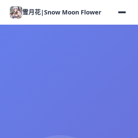
雪月花|Snow Moon Flower