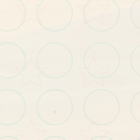
绝
对
的
女
游
戏
神
作
。
剧
情
，
一
周
目
整
体
线
性
的
路
打
下
去
好
。
二
主
要
影
响
玩
和
强
度
部
分
，
还
有
板
线
。
女
角
色
都
有
局
，
要
求
应
该
是
不
能
被
且
好
感
度
达
美
少
是
方
面
就
，
一
法
周
目
老
养
成
结
每
个
牛
标
★