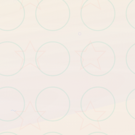
♡
○
～