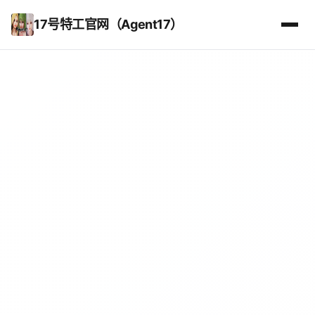
17号特工官网（Agent17）