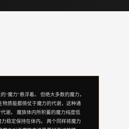
的“魔力”悬浮着。 但绝大多数的魔力，
生物质能都倚仗于魔力的代谢，这种通
行代谢。 魔族体内所积蓄的魔力纯度低
力稳定保持在体内。 两个同样将魔力