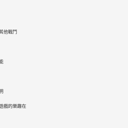
其他戰鬥
能
明
遊戲的樂趣在