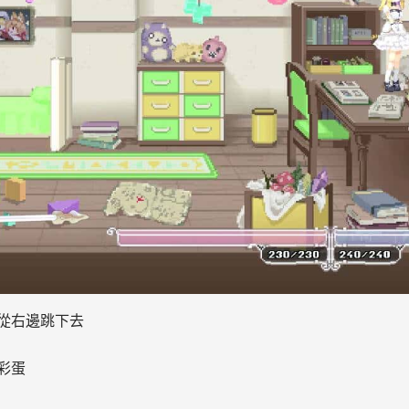
從右邊跳下去
彩蛋