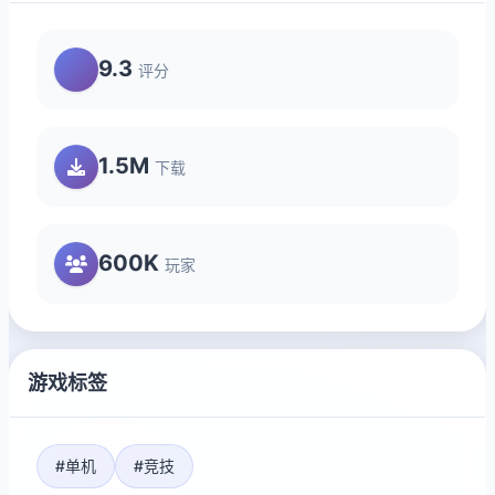
9.3
评分
1.5M
下载
600K
玩家
游戏标签
#单机
#竞技