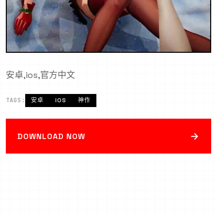
安卓,ios,官方中文
TAGS:
安卓
IOS
神作
→
DOWNLOAD NOW