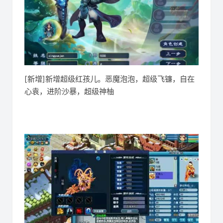
[新增]新增超级红孩儿。恶魔泡泡，超级飞镰，自在
心袁，进阶沙暴，超级神柚