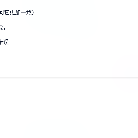
问它更加一致）
爱，
错误
）