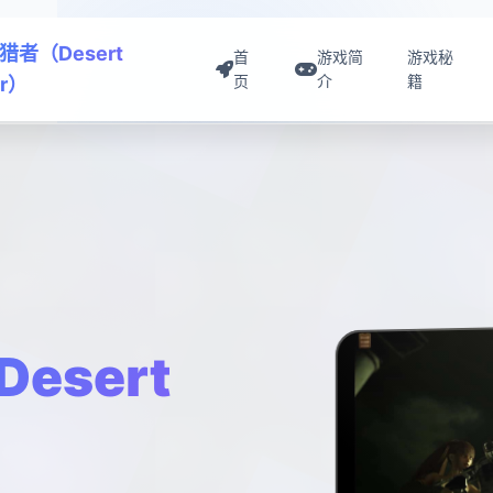
猎者（Desert
首
游戏简
游戏秘
页
介
籍
er）
esert