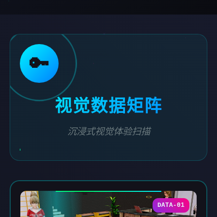
🔑
视觉数据矩阵
沉浸式视觉体验扫描
DATA-01