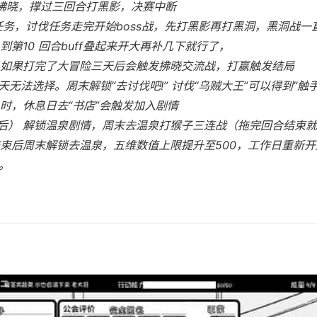
打拂晓，撑过三回合打黑影，决赛中断
讨伐任务，讨伐任务走完开始boss战，先打黑影再打黑洞，黑洞战
第10 回合buff叠起来开大再补几下就行了，
束，如果打完了大冒险三天后会触发拂晓交流战，打赢触发结局
白天无法选择。周末解锁“去讨伐吧!” 讨伐“乌贼大王”可以得到“触
时，休息日去“书店”会触发加入剧情
发后） 解锁温泉剧情，周末去温泉打猴子三连战（拖完回合结束
束后周末解锁去温泉，五维数值上限提升至500，工作日重新
。