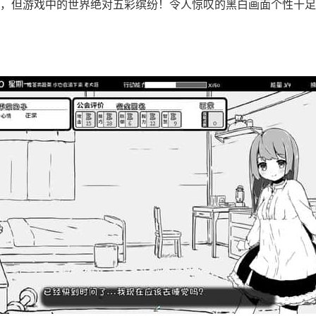
，但游戏中的世界绝对五彩缤纷！令人惊叹的黑白画面个性十足