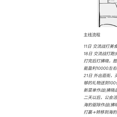
主线流程
11日 交流战打
18日 交流战打
打完后打拂晓，胜
能盈利10000左右
21日 外出逛街
够的礼物送到10
新菜单作战(拂晓
二天以后，公会活
海豹驱除作战(拂晓
打赢→转移到海豹