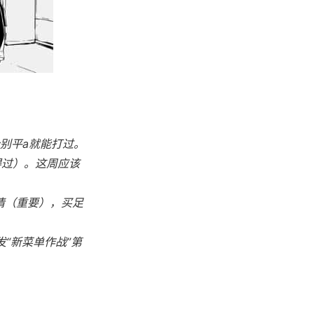
别平a就能打过。
得过）。这周应该
情（重要），买足
发“新菜单作战”第