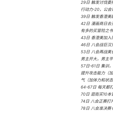
29日 触发讨伐委
行动力-20，公会
39日 触发香澄美
42日 漫画商日
有多的买冒险之书
43日 香澄美加入
46日 八会战巨
53日 八会再战
男主开大，男主平
57日-61日 集
提升攻击能力（加
气（加体力和状态
64-67日 每天
70日 逛街买10
74日 八会正赛
78日 八会准决