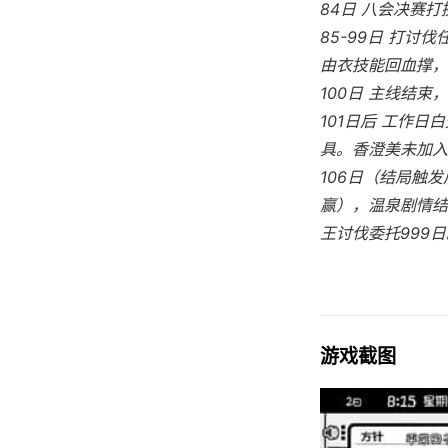
84日 八会决赛
85-99日 打
由衣技能回血撑，到
100日 主线结
101日后 工作日
具。香澄美未加入
106日（结局触
赢），温泉剧情结
王讨伐委托999日
游戏截图