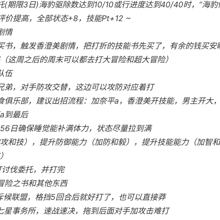
托(期限3日)海豹驱除数达到10/10或行进度达到40/40时，“海豹
评价提高，全部状态+8，技能Pt+12 ~
剧情
去买书，触发香澄美剧情，把打折的技能书先买了，有余的钱买安
（这周之后的周末可以都去打大冒险和超大冒险）
队伍
汉兄弟，对手防攻交替，这边可以攻防对应着打
美食俱乐部，建议出招流程：加奈平a，香澄美开技能，男主开大
a到最后
训，56日确保睡觉能补满体力，状态尽量拉到满
攻和技），提升防御能力（加防和毅），提升技能能力（加智和
）
都打讨伐委托，并打完
本冒险之书和其他东西
打斥候联盟，格挡5回合后就好打了，也可以直接莽
赛七星事务所，速战速决，拖到后面对手加攻击难打