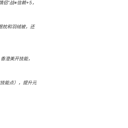
情侣”战※信赖+5，
眠枕和羽绒被，还
，香澄美开技能，
技能点），提升元