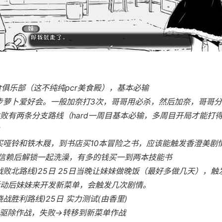
美食俱乐部（这不纯纯pcr美食殿），基本必输
跑步萝卜爱好会。一般加奈打3次，哥哥用必杀，然后加奈，哥哥分
败有两条分支路线（hard一周目基本必输，多周目开局才能打
，买哑铃和铁木屐，到书店买10本冒险之书，应该能触发香澄美剧
0信赖后解锁一起洗澡，有多的钱买一到两本技能书
战败北路线)25日 25日当晚让妹妹做晚饭（最好多做几天），触
动后妹妹来开发新菜单，会触发几次剧情。
战胜利路线)25日 实力测试(由香里)
驱除作战，失败→转移到新菜单作战