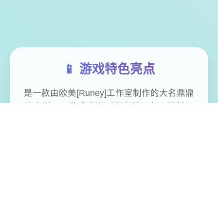
📱 游戏特色亮点
是一款由欧美[Runey]工作室制作的大名鼎鼎
的大型SLG游戏 制作时间长达四年，更新了
巨多内容 可以说，是一款质量极其之高的
SLG游戏 在一个很平和的小镇中，我们的主
角算是一个中产阶级， 因为他继承并且经营
着一个不算很大的旅馆， 然而过了没多久主
角发现这个旅馆并没有想象中的那么简单，
因为他发现这里似乎除了他，再也没有出现
过任何一个男性。 这种奇怪的感觉让我们的
主角起了疑心，很快，主角就发现了这个原