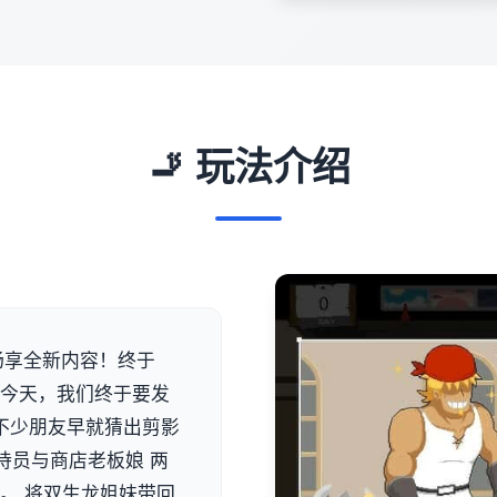
🚬 玩法介绍
费畅享全新内容！终于
。今天，我们终于要发
信不少朋友早就猜出剪影
待员与商店老板娘 两
。 将双生龙姐妹带回