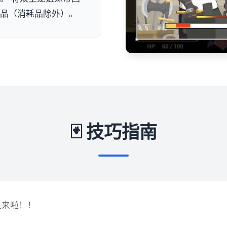
物品（消耗品除外）。
🃏 技巧指南
又来啦！！