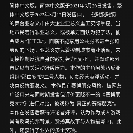
简体中文版。简体中文版于2021年3月26日发售，繁
体中文版于2022年8月12日发售[4]。 《多娜多娜》
的舞台亚总义市由大企业亚总义重工实际掌控。当
地市民若得罪亚总义，或被单方面认为犯了法，便
会成为“非正规”，面临不能享用公共服务甚至强迫
劳动的下场。亚总义亦凭着控制城市商业活动，来
间接控制反抗自身的敌对势力“反亚”，并默许部分
市民以有关活动舒缓压力。本作的主角阿熊乃反亚
组织“那由多”的二号人物，负责经营卖淫活动，并
决意反抗亚总义。 本作具有赛博朋克风格，被网友
广泛用来与同时期发售但评价褒贬不一的《赛博朋
克2077》进行对比，被戏称为“真正的赛博朋克”。
本作在发售后获得评论者好评，认为作为成人游戏
具有反乌托邦背景，赞扬其故事与人物描写[5]。此
外，还获得了业界的多个奖项。