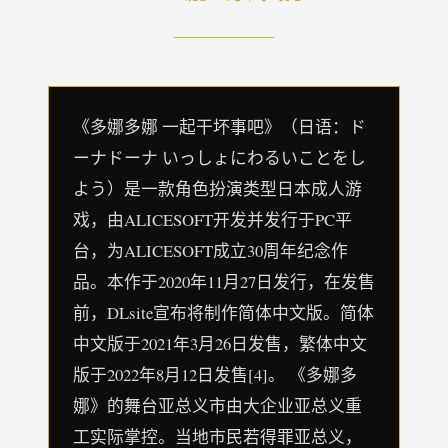
《多娜多娜 一起干坏事吧》（日语：ド
ーナドーナ いっしょにわるいことをし
よう）是一款角色扮演类型日本成人游
戏，由ALICESOFT开发并发行于PC平
台，为ALICESOFT成立30周年纪念作
品。本作于2020年11月27日发行，在发售
前，DLsite宣布将制作简体中文版。简体
中文版于2021年3月26日发售，繁体中文
版于2022年8月12日发售[4]。 《多娜多
娜》的舞台亚总义市由大企业亚总义重
工实际掌控。当地市民若得罪亚总义，