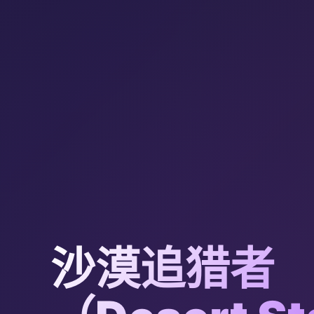
沙漠追猎者