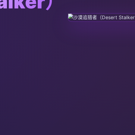
alker）