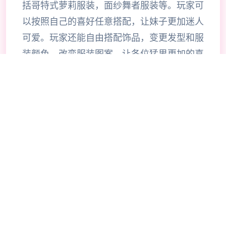
括哥特式萝莉服装，面纱舞者服装等。玩家可
以按照自己的喜好任意搭配，让妹子更加迷人
可爱。玩家还能自由搭配饰品，变更发型和服
装颜色，改变服装图案。让各位猛男更加的喜
出望外，《Honey Select 2》安卓版将有更
真实的游戏画面以及更多花样的动作戏，故事
讲述在一座巨大设施内，迎接玩家的神秘女性
菲尔出现，指引玩家步入这座殿堂，满足玩家
的欲望。游戏加入了“酒馆”、“中华料理店”、
“体育仓库”、“教室”等公共场所。让各位玩家
能够在更多的场景中散发欲望，并且官方似乎
还在开发类似于“旅馆”、“卫生间”、“花园”、
“办公室”、“拷问室”等场景（总共有20多种场
景地图）。在这些场景中，玩家可以随心所欲