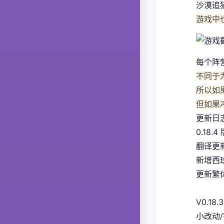
沙漠追
游戏中
每个阵
不同于
所以如
但如果
更新日
0.18.4
翻译更
新增西
更新繁体
V0.18.3
小改动