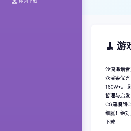
即刻下载
🧹 
沙漠追猎者
众渲染优秀
160W+
哲理与启发
CG建模到
细腻！绝对
下载