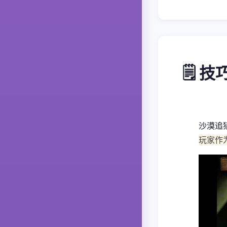
🗒️ 
沙漠追
玩家作