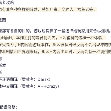
猎者攻略：
也有着各种各样的阵营，譬如尸鬼、变种人、拾荒者等，
营都有各自的目的，游戏也提供了一些选择给玩家用来合纵连横
为H而H，本作主打的是剧情为先，H为辅料的这样一种体验，
果只是为了H内容而游玩本作，那么很多时候反而不会出现冲的
冲着剧情和世界观来玩，那么H内容出现时，反而会有一种调剂
志：
 版本
新
班牙语翻译（贡献者：Darax）
中文翻译（贡献者：AHHCrazy）
/错误修复：