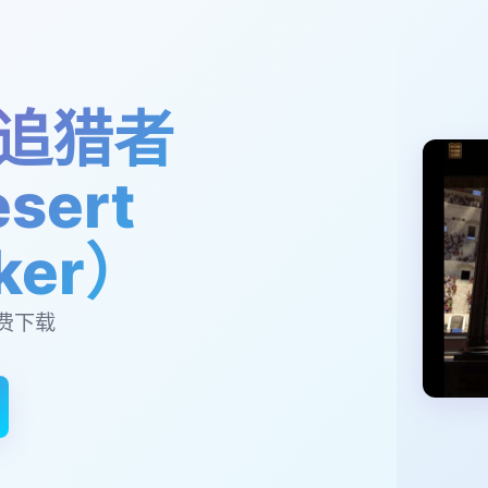
追猎者
sert
lker）
费下载