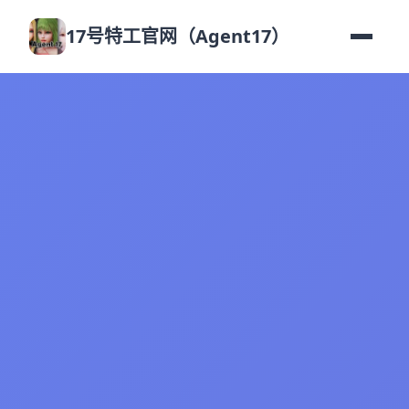
17号特工官网（Agent17）