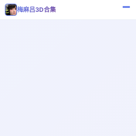
梅麻吕3D合集