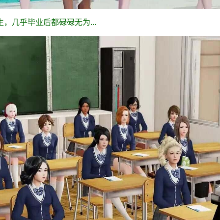
，几乎毕业后都碌碌无为...