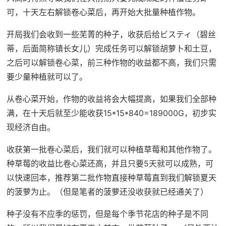
可，十天左右解锁卷心菜后，再开始大批量种植作物。
开局我们会收到一些芜菁的种子，收获后给ビスティ（碧丝
蒂，后面简称镇长女儿）完成任务可以解锁胡萝卜和土豆，
之后可以解锁卷心菜，前三种作物的收益都不高，我们只需
要少量种植就可以了。
从卷心菜开始，作物的收益将会大幅提高，如果我们全部种
满，在十天后就至少能收获15*15*840=189000G，初步实
现经济自由。
收获第一批卷心菜后，我们就可以种植草莓和其他作物了。
种草莓的收益比卷心菜还高，并且只要5天就可以成熟，可
以快速回本，推荐第二批作物直接种草莓直到我们解锁夏天
的菠萝为止。（但是笔者的菠萝还没收获就已经通关了）
种子没有不应季的惩罚，但是每个季节花店的种子是不同