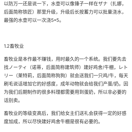
以防万一还是说一下，水壶可以像锤子一样在ザナ（扎娜，
后面简称铁匠）那里升级，升级后长按蓄力可以批量浇水，
最强的水壶可以一次浇5*5。
1.2畜牧业
畜牧业是本作最不赚钱，用时最久的一个系统。我们要先去
找ノーティ（诺蒂，后面简称建筑师）建好鸡舍/牛棚，レト
リー（莱特莉，后面简称狗狗）就会送我们一只鸡/牛，每天
刷毛说话增加它的好感度，成年动物就会给我们产蛋/奶。因
为我们后期制作的很多料理都需要用到蛋奶，所以非必要的
话别卖。
畜牧业的等级变高后，我们给女主们送礼会获得一定的好感
度加成，所以尽快建好鸡舍牛棚是很有必要的。