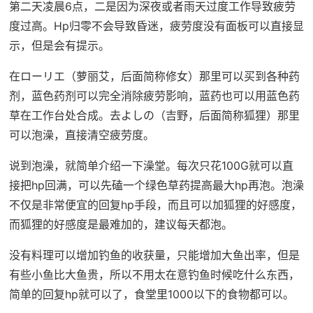
第二天凌晨6点，二是因为深夜或者雨天过度工作导致疲劳
度过高。Hp归零不会导致昏迷，疲劳度没有面板可以直接显
示，但是会有提示。
在ローリエ（萝丽艾，后面简称修女）那里可以买到各种药
剂，蓝色药剂可以完全消除疲劳影响，蓝药也可以用蓝色药
草在工作台处合成。去よしの（吉野，后面简称狐狸）那里
可以泡澡，直接清空疲劳度。
说到泡澡，就简单介绍一下澡堂。每次只花100G就可以直
接把hp回满，可以先磕一个绿色草药提高最大hp再泡。泡澡
不仅是非常便宜的回复hp手段，而且可以加狐狸的好感度，
而狐狸的好感度是最难加的，建议每天都泡。
没有料理可以增加钓鱼的收获量，只能增加大鱼出率，但是
有些小鱼比大鱼贵，所以不用太在意钓鱼时候吃什么东西，
简单的回复hp就可以了，食堂里1000以下的食物都可以。