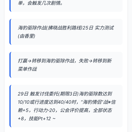
单，会触发几次剧情。
海豹驱除作战(拂晓战胜利路线)25日 实力测试
(由香里)
打赢→转移到海豹驱除作战，失败→转移到新
菜单作战
29日 触发讨伐委托(期限3日)海豹驱除数达到
10/10或行进度达到40/40时，“海豹情侣”战※信
赖+5，行动力-20，公会评价提高，全部状态
+8，技能Pt+12 ~