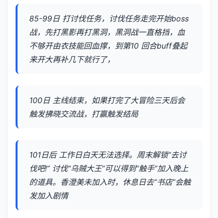
85-99日 打讨伐任务，讨伐任务走完开始boss
战，先打黑影再打黑洞，黑洞战一直格挡，血
不够开由衣技能回血撑，到第10 回合buff叠起
来开大再补几下就行了，
100日 主线结束，如果打完了大冒险三天后会
触发拂晓交流战，打赢触发结局
101日后 工作日白天无法选择。周末解锁“去讨
伐吧!” 讨伐“乌贼大王”可以得到“触手”加入晚上
的道具。香澄美未加入时，休息日去“书店”会触
发加入剧情