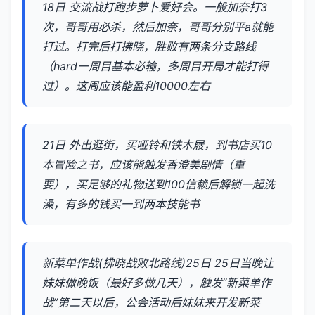
18日 交流战打跑步萝卜爱好会。一般加奈打3
次，哥哥用必杀，然后加奈，哥哥分别平a就能
打过。打完后打拂晓，胜败有两条分支路线
（hard一周目基本必输，多周目开局才能打得
过）。这周应该能盈利10000左右
21日 外出逛街，买哑铃和铁木屐，到书店买10
本冒险之书，应该能触发香澄美剧情（重
要），买足够的礼物送到100信赖后解锁一起洗
澡，有多的钱买一到两本技能书
新菜单作战(拂晓战败北路线)25日 25日当晚让
妹妹做晚饭（最好多做几天），触发“新菜单作
战”第二天以后，公会活动后妹妹来开发新菜