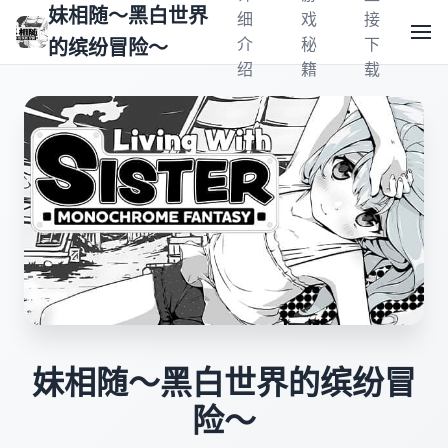
妹相随～黑白世界
细
戏
接
介
秘
下
的缤纷冒险～
绍
籍
载
妹相随～黑白世界的缤纷冒
险～