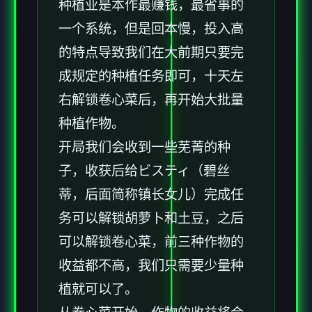
种植业是本作最赚钱，最省事的
一个系统，但是回本慢，投入高
的特点导致我们在大前期只要完
成规定的种植任务即可，十天左
右解锁卷心菜后，再开始大批量
种植作物。
开局我们会收到一些芜菁的种
子，收获后给ビスティ（碧丝
蒂，后面简称镇长女儿）完成任
务可以解锁胡萝卜和土豆，之后
可以解锁卷心菜，前三种作物的
收益都不高，我们只需要少量种
植就可以了。