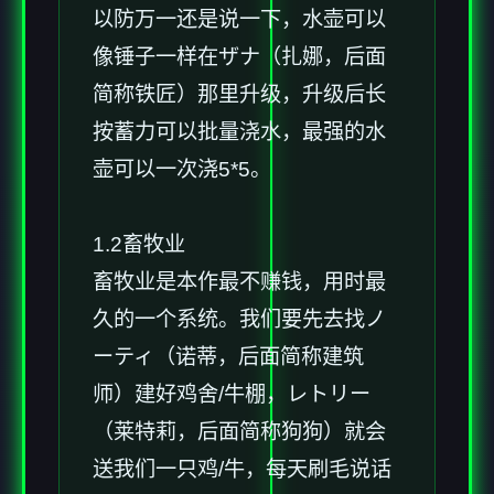
以防万一还是说一下，水壶可以
像锤子一样在ザナ（扎娜，后面
简称铁匠）那里升级，升级后长
按蓄力可以批量浇水，最强的水
壶可以一次浇5*5。
1.2畜牧业
畜牧业是本作最不赚钱，用时最
久的一个系统。我们要先去找ノ
ーティ（诺蒂，后面简称建筑
师）建好鸡舍/牛棚，レトリー
（莱特莉，后面简称狗狗）就会
送我们一只鸡/牛，每天刷毛说话