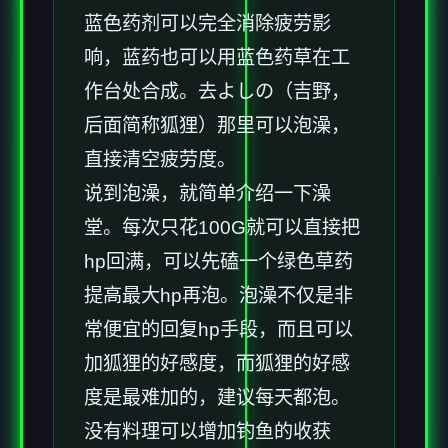
蓝色药剂可以完全消除疲劳影
响，蓝药也可以用蓝色药草在工
作台处合成。去よしの（吉野，
后面简称狐狸）那里可以泡澡，
直接清空疲劳度。
说到泡澡，就简单介绍一下澡
堂。每次只花100G就可以直接把
hp回满，可以先磕一个绿色草药
提高最大hp再泡。泡澡不仅是非
常便宜的回复hp手段，而且可以
加狐狸的好感度，而狐狸的好感
度是最难加的，建议每天都泡。
没有料理可以增加钓鱼的收获