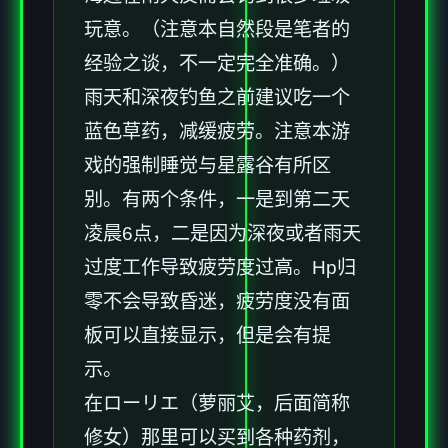
玩意。（注意本自然段是笔者的
经验之谈，不一定完全准确。）
雨天和深夜钓鱼之前建议吃一个
蓝色草药，减缓疲劳。注意本游
戏的强制睡觉与星露谷有所区
别。有两个条件，一是到第二天
凌晨6点，二是因为深夜或者雨天
过度工作导致疲劳度过高。Hp归
零不会导致昏迷，疲劳度没有面
板可以直接显示，但是会有提
示。
在ローリエ（萝丽艾，后面简称
修女）那里可以买到各种药剂，