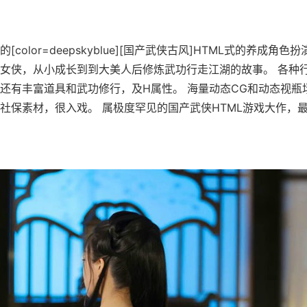
color=deepskyblue][国产武侠古风]HTML式的养成角色
女侠，从小成长到到大美人后修炼武功行走江湖的故事。 各种
还有丰富道具和武功修行，及H属性。 海量动态CG和动态视瓶
保素材，很入戏。 属极度罕见的国产武侠HTML游戏大作，最新版