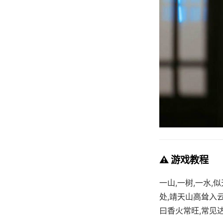
⚠️ 游戏教程
一山,一树,一水
处,靖天山高耸入
曰香火常旺,常见