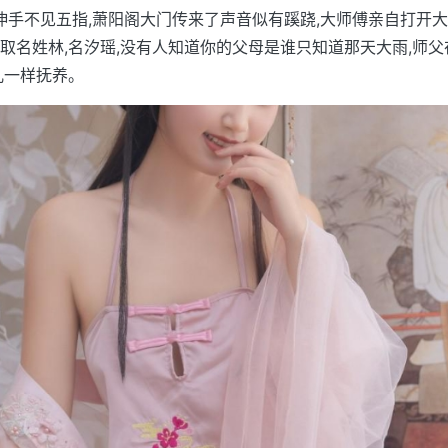
,伸手不见五指,萧阳阁大门传来了声音似有蹊跷,大师傅亲自打开大
取名姓林,名汐瑶,没有人知道你的父母是谁只知道那天大雨,师
儿一样抚养。