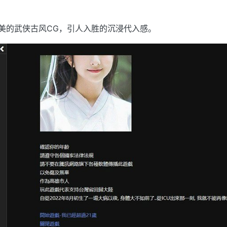
致唯美的武侠古风CG，引人入胜的沉浸代入感。