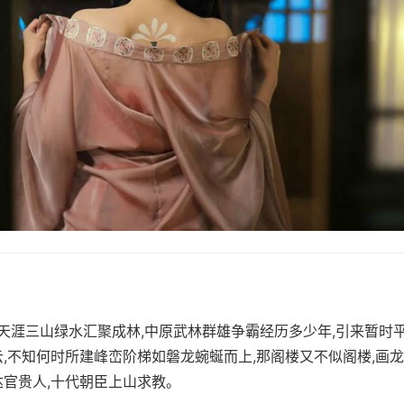
,似天涯三山绿水汇聚成林,中原武林群雄争霸经历多少年,引来暂时
云,不知何时所建峰峦阶梯如磐龙蜿蜒而上,那阁楼又不似阁楼,画龙
达官贵人,十代朝臣上山求教。