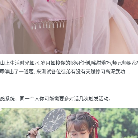
山上生活时光如水,岁月如梭你的聪明伶俐,嘴甜乖巧,师兄师姐
师傅出了一道题, 来测试各位徒弟有没有天赋修习高深武功....
感系统，同一个人你可能需要多对话几次触发活动。