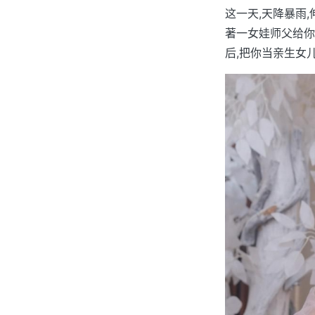
这一天,天降暴雨
著一女娃师父给你
后,把你当亲生女