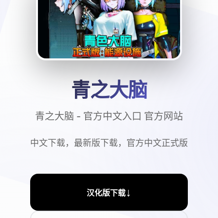
青之大脑
青之大脑 - 官方中文入口 官方网站
中文下载，最新版下载，官方中文正式版
↓
汉化版下载